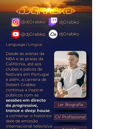
@djGrabko
djGrabko
djGrabko
@djGrabko
Language / Língua:
Desde as arenas da
NBA e as praias da
Califórnia, até aos
clubes e palcos de
festivais em Portugal
e além, a carreira de
Robert Grabko
continua a inspirar
públicos com as
sessões em directo
Ler Biografia
de
progressive,
trance
e
deep house
,
a combinar o histórico
CV Profissional
dele de emissão
internacional televisiva