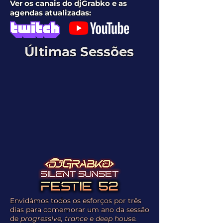
Ver os canais do djGrabko e as
agendas atualizadas:
Últimas Sessões
Envidámos todos os esforços por três
dias para comemorar um ano da sessão
de
progressive, trance
e
deep house.