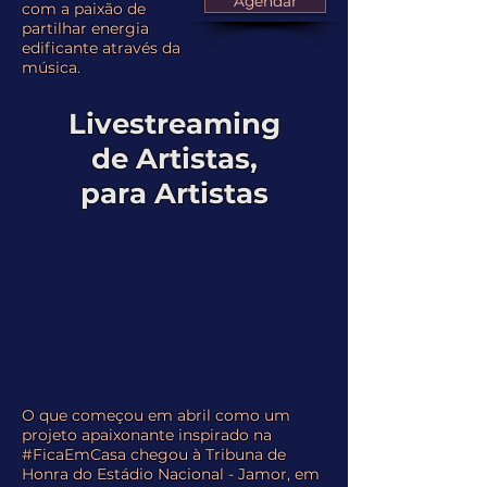
Agendar
com a paixão de
partilhar energia
edificante através da
música.
Livestreaming
de Artistas,
para Artistas
O que começou em abril como um
projeto apaixonante inspirado na
#FicaEmCasa chegou à Tribuna de
Honra do Estádio Nacional - Jamor, em