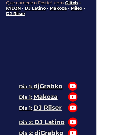
Que comece o Festie! com
Glitch
•
KYD3N
•
DJ Latino
•
Makoza
•
Milex
•
DJ Riiser
djGrabko
Dia 1:
Makoza
Dia 1:
DJ Riiser
Dia 1:
DJ Latino
Dia 2:
djGrabko
Dia 2: