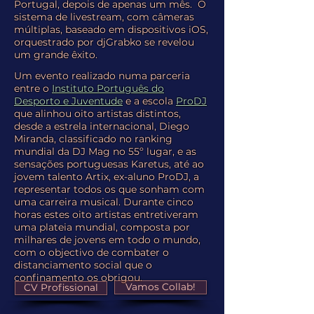
Portugal, depois de apenas um mês. O
sistema de livestream, com câmeras
múltiplas, baseado em dispositivos iOS,
orquestrado por djGrabko se revelou
um grande êxito.
Um evento realizado numa parceria
entre o
Instituto Português do
Desporto e Juventude
e a escola
ProDJ
que alinhou oito artistas distintos,
desde a estrela internacional, Diego
Miranda, classificado no ranking
mundial da DJ Mag no 55º lugar, e as
sensações portuguesas Karetus, até ao
jovem talento Artix, ex-aluno ProDJ, a
representar todos os que sonham com
uma carreira musical. Durante cinco
horas estes oito artistas entretiveram
uma plateia mundial, composta por
milhares de jovens em todo o mundo,
com o objectivo de combater o
distanciamento social que o
confinamento os obrigou.
Vamos Collab!
CV Profissional