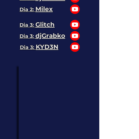
Milex
Dia 2:
Glitch
Dia 3:
djGrabko
Dia 3:
KYD3N
Dia 3: