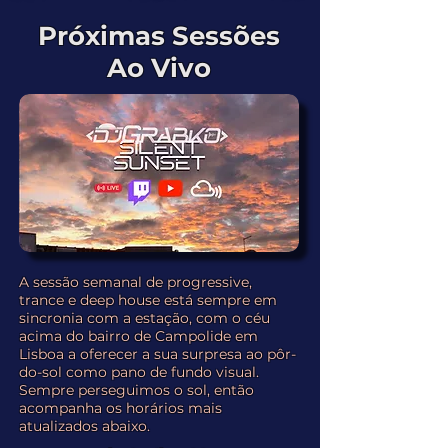
Próximas Sessões
Ao Vivo
A sessão semanal de progressive,
trance e deep house está sempre em
sincronia com a estação, com o céu
acima do bairro de Campolide em
Lisboa a oferecer a sua surpresa ao pôr-
do-sol como pano de fundo visual.
Sempre perseguimos o sol, então
acompanha os horários mais
atualizados abaixo.