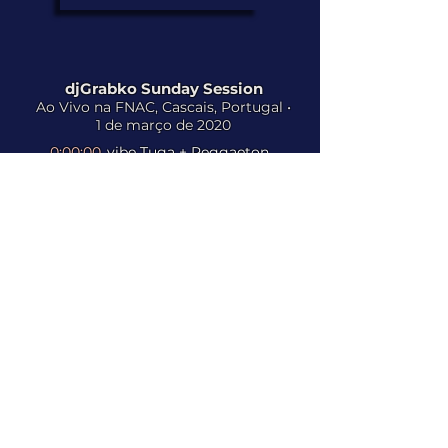
djGrabko Sunday Session
Ao Vivo na FNAC, Cascais, Portugal •
1 de março de 2020
0:00:00
vibe Tuga + Reggaeton
0:21:00
vibe Hip Hop
1:15:58
vibe Pop
1:40:25
Sessão Pôr do Sol
Deep e Progressiva
Ouça a coleção inteira
das
sessões e podcasts de djGrabko na
e na